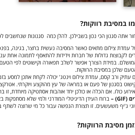
מו במסיבת רווקות?
ר אתה סגנון הכי נכון בשבילכן. להלן כמה סגנונות שנחשבים לפו
של עמדת צילום מתאים כאשר המסיבה נעשית בחצר, בגינה, בפנטה
רים לקבוצות גדולות של חברות וידידות להתאסף לתמונה אחת ענק
מושלם. במידת הצורך אפשר לשלב תפאורה וקישוטים לפי הטעם. בד
הטעם שלכן במסיבת הרווקות.
עתיק ורב קסם, עמדת צילום וינטג' יכולה לקחת אתכן למסע בזמ
ישוט בסגנון של פעם או במראה של עץ מהוקצע ויוקרתי. אטרקצ
וע כולו. אם הכלה או כולכן יחד אוהבות אסתטיקה מיוחדת, זו ב
G) –
ברוח העידן הדיגיטלי המודרני ולמי שלא מסתפקות בצ
ני ג'יף משעשעים. זו תצורת הנפשה עבור כל מי שרוצה לשתף ב
מן מסיבת הרווקות?