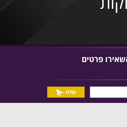
קות
שאירו פרטים
שלח