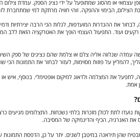
ופן עצמאי או מהסוג שמתופעל על ידי נציג הספק. עמדת צילום ה
צילום, הבימוי וההפקה. זוהי חוויה מרתקת למי שמתחברת לזה
בחור את ההגדרות המועדפות, לגלות הכי הרבה יצירתיות ודמיון
קעים ועוד. התפעול העצמי הופך את האטרקציה הזאת ללב המסיב
ה עמדה שנלווה אליה צלם או צלמת שהם נציגים של ספק השירות.
הליך, להמליץ על פוזות מסוימות, לעזור לבחור את התמונות הכי ש
 לתפעל את המצלמה ולדאוג למיקום אופטימלי. בנוסף, איש או א
ן אמת.
?
 נועדו לתת לכולן מזכרות בלתי נשכחות. התצלומים מגיעים כרצ
ס את האנרגיה, הכיף והדינמיקה של המסיבה.
בטיח שהן תיראנה במיטבן לשנים. יתר על כן, הדפסת התמונות 